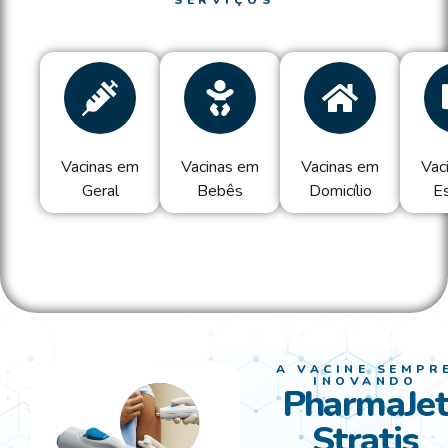
Conheça nossos serviços
Vacinas em
Vacinas em
Vacinas em
Vac
Geral
Bebês
Domicílio
E
A VACINE SEMPR
INOVANDO
PharmaJe
Stratis